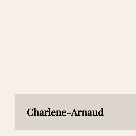
Aller
au
contenu
Charlene-Arnaud