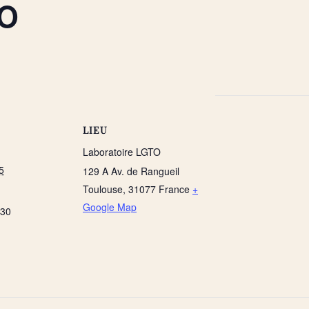
TO
LIEU
Laboratoire LGTO
5
129 A Av. de Rangueil
Toulouse
,
31077
France
+
Google Map
h30